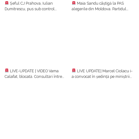
Șeful CJ Prahova, Iulian
Maia Sandu câștigă la PAS
Dumitrescu, pus sub control
alegerile din Moldova. Partidul
judiciar într-un dosar de luare de
prezidențial se clasează pe primul
mită. Ulterior, el a anunțat că
loc cu aproape 50%, urmat de
renunță la funcțiile din PNL
Blocul Patriotic (24,54%)
LIVE-UPDATE | VIDEO Vama
LIVE UPDATE| Marcel Ciolacu i-
Calafat, blocată. Consultări între
a convocat în ședință pe miniștrii
reprezentanţii ministerelor,
implicați în negocierile cu fermierii
transportatori şi fermieri/Ce decizii
și transportatorii/ Protestele
s-au luat
continuă în țară
S-ar putea să-ți placă și