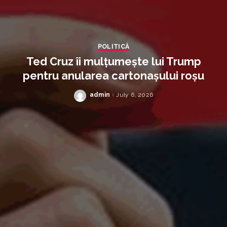
POLITICĂ
Ted Cruz îi mulțumește lui Trump
pentru anularea cartonașului roșu
admin
July 6, 2026
Posted
by