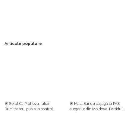
Articole populare
🚨 Șeful CJ Prahova, Iulian
🚨 Maia Sandu câștigă la PAS
Dumitrescu, pus sub control
alegerile din Moldova. Partidul
judiciar într-un dosar de luare de
prezidențial se clasează pe primul
mită. Ulterior, el a anunțat că
loc cu aproape 50%, urmat de
renunță la funcțiile din PNL
Blocul Patriotic (24,54%)