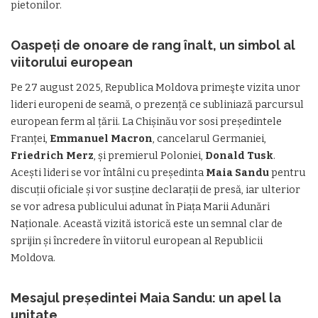
pietonilor.
Oaspeți de onoare de rang înalt, un simbol al
viitorului european
Pe 27 august 2025, Republica Moldova primeşte vizita unor
lideri europeni de seamă, o prezență ce subliniază parcursul
european ferm al țării. La Chișinău vor sosi președintele
Franței,
Emmanuel Macron
, cancelarul Germaniei,
Friedrich Merz
, și premierul Poloniei,
Donald Tusk
.
Acești lideri se vor întâlni cu președinta
Maia Sandu
pentru
discuții oficiale și vor susține declarații de presă, iar ulterior
se vor adresa publicului adunat în Piața Marii Adunări
Naționale. Această vizită istorică este un semnal clar de
sprijin și încredere în viitorul european al Republicii
Moldova.
Mesajul președintei Maia Sandu: un apel la
unitate