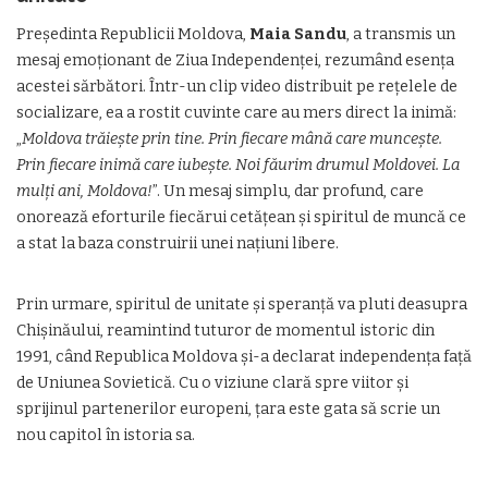
Președinta Republicii Moldova,
Maia Sandu
, a transmis un
mesaj emoționant de Ziua Independenței, rezumând esența
acestei sărbători. Într-un clip video distribuit pe rețelele de
socializare, ea a rostit cuvinte care au mers direct la inimă:
„
Moldova trăiește prin tine. Prin fiecare mână care muncește.
Prin fiecare inimă care iubește. Noi făurim drumul Moldovei. La
mulți ani, Moldova!
”. Un mesaj simplu, dar profund, care
onorează eforturile fiecărui cetățean și spiritul de muncă ce
a stat la baza construirii unei națiuni libere.
Prin urmare, spiritul de unitate și speranță va pluti deasupra
Chișinăului, reamintind tuturor de momentul istoric din
1991, când Republica Moldova și-a declarat independența față
de Uniunea Sovietică. Cu o viziune clară spre viitor și
sprijinul partenerilor europeni, țara este gata să scrie un
nou capitol în istoria sa.