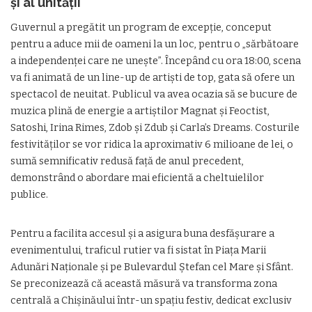
și al unității
Guvernul a pregătit un program de excepție, conceput
pentru a aduce mii de oameni la un loc, pentru o „sărbătoare
a independenței care ne unește”. Începând cu ora 18:00, scena
va fi animată de un line-up de artiști de top, gata să ofere un
spectacol de neuitat. Publicul va avea ocazia să se bucure de
muzica plină de energie a artiștilor Magnat și Feoctist,
Satoshi, Irina Rimes, Zdob și Zdub și Carla’s Dreams. Costurile
festivităților se vor ridica la aproximativ 6 milioane de lei, o
sumă semnificativ redusă față de anul precedent,
demonstrând o abordare mai eficientă a cheltuielilor
publice.
Pentru a facilita accesul și a asigura buna desfășurare a
evenimentului, traficul rutier va fi sistat în Piața Marii
Adunări Naționale și pe Bulevardul Ștefan cel Mare și Sfânt.
Se preconizează că această măsură va transforma zona
centrală a Chișinăului într-un spațiu festiv, dedicat exclusiv