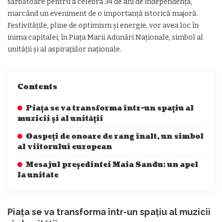
sărbătoare pentru a celebra 34 de ani de independență,
marcând un eveniment de o importanță istorică majoră.
Festivitățile, pline de optimism și energie, vor avea loc în
inima capitalei, în Piața Marii Adunări Naționale, simbol al
unității și al aspirațiilor naționale.
Contents
Piața se va transforma într-un spațiu al
muzicii și al unității
Oaspeți de onoare de rang înalt, un simbol
al viitorului european
Mesajul președintei Maia Sandu: un apel
la unitate
Piața se va transforma într-un spațiu al muzicii