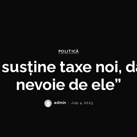
POLITICĂ
susține taxe noi, d
nevoie de ele”
admin
July 4, 2023
Posted
by