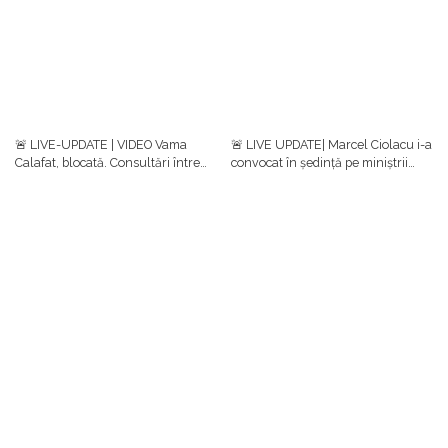
🚨 LIVE-UPDATE | VIDEO Vama
🚨 LIVE UPDATE| Marcel Ciolacu i-a
Calafat, blocată. Consultări între
convocat în ședință pe miniștrii
reprezentanţii ministerelor,
implicați în negocierile cu fermierii
transportatori şi fermieri/Ce decizii
și transportatorii/ Protestele
s-au luat
continuă în țară
S-ar putea să-ți placă și
POLITICĂ
POLITICĂ