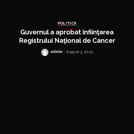
POLITICĂ
Guvernul a aprobat înfiinţarea
Registrului Naţional de Cancer
admin
August 3, 2023
Posted
by