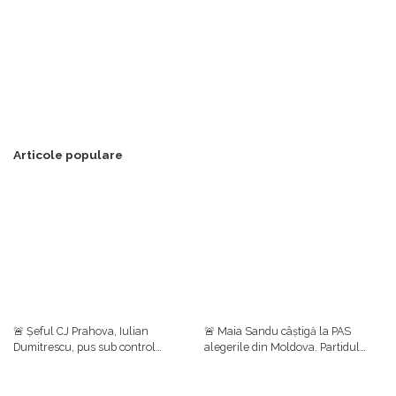
Articole populare
🚨 Șeful CJ Prahova, Iulian
🚨 Maia Sandu câștigă la PAS
Dumitrescu, pus sub control
alegerile din Moldova. Partidul
judiciar într-un dosar de luare de
prezidențial se clasează pe primul
mită. Ulterior, el a anunțat că
loc cu aproape 50%, urmat de
renunță la funcțiile din PNL
Blocul Patriotic (24,54%)