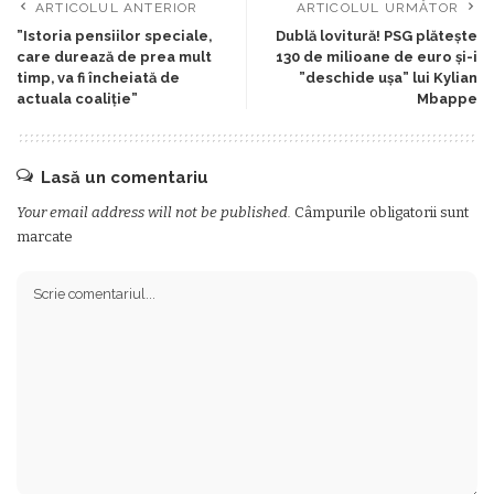
ARTICOLUL ANTERIOR
ARTICOLUL URMĂTOR
”Istoria pensiilor speciale,
Dublă lovitură! PSG plătește
care durează de prea mult
130 de milioane de euro și-i
timp, va fi încheiată de
”deschide ușa” lui Kylian
actuala coaliție”
Mbappe
Lasă un comentariu
Your email address will not be published.
Câmpurile obligatorii sunt
marcate