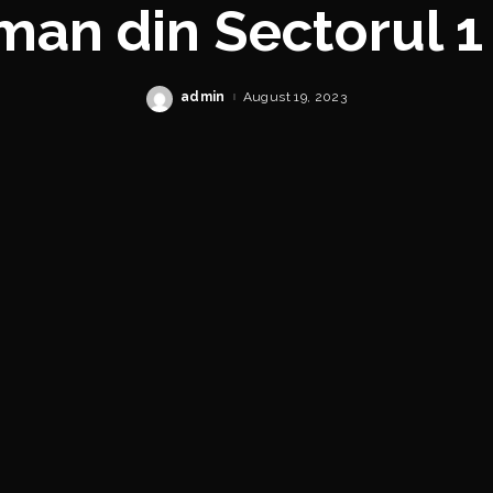
man din Sectorul 1 
trimisă în judecat
admin
August 19, 2023
Posted
by