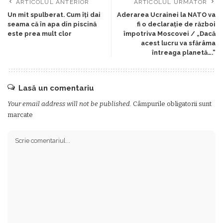
ARTICOLUL ANTERIOR
ARTICOLUL URMĂTOR
Un mit spulberat. Cum îți dai
Aderarea Ucrainei la NATO va
seama că în apa din piscină
fi o declarație de război
este prea mult clor
împotriva Moscovei / „Dacă
acest lucru va sfărâma
întreaga planetă….”
Lasă un comentariu
Your email address will not be published.
Câmpurile obligatorii sunt
marcate