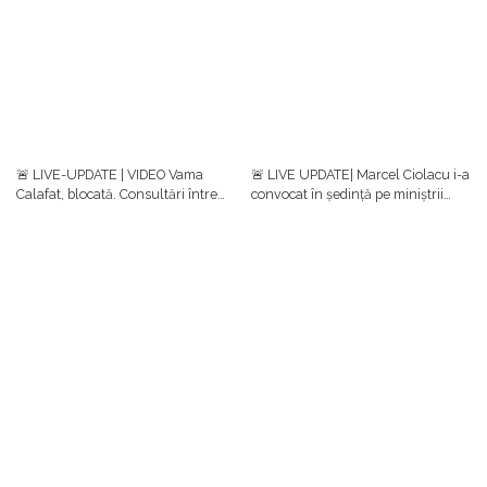
renunță la funcțiile din PNL
Blocul Patriotic (24,54%)
🚨 LIVE-UPDATE | VIDEO Vama
🚨 LIVE UPDATE| Marcel Ciolacu i-a
Calafat, blocată. Consultări între
convocat în ședință pe miniștrii
reprezentanţii ministerelor,
implicați în negocierile cu fermierii
transportatori şi fermieri/Ce decizii
și transportatorii/ Protestele
s-au luat
continuă în țară
S-ar putea să-ți placă și