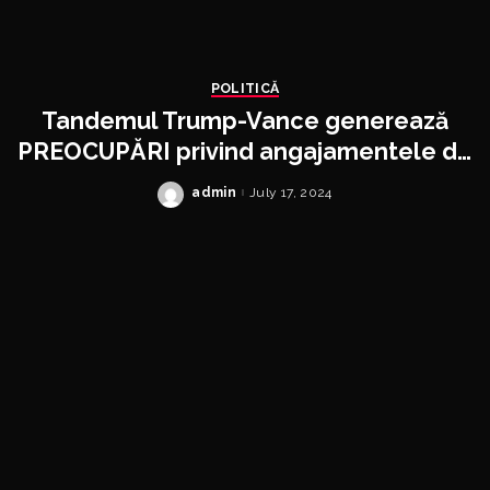
POLITICĂ
Tandemul Trump-Vance generează
PREOCUPĂRI privind angajamentele de
securitate ale Statelor Unite în Europa
admin
July 17, 2024
Posted
by