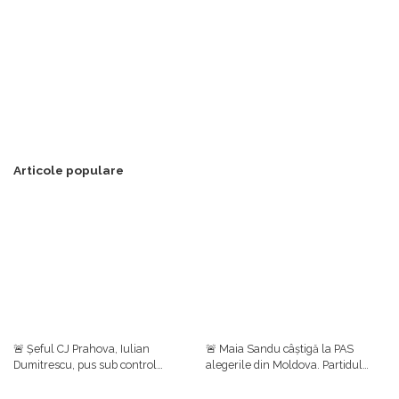
Articole populare
🚨 Șeful CJ Prahova, Iulian
🚨 Maia Sandu câștigă la PAS
Dumitrescu, pus sub control
alegerile din Moldova. Partidul
judiciar într-un dosar de luare de
prezidențial se clasează pe primul
mită. Ulterior, el a anunțat că
loc cu aproape 50%, urmat de