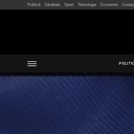
Politică
Sănătate
Sport
Tehnologie
Economie
Contac
POLITI