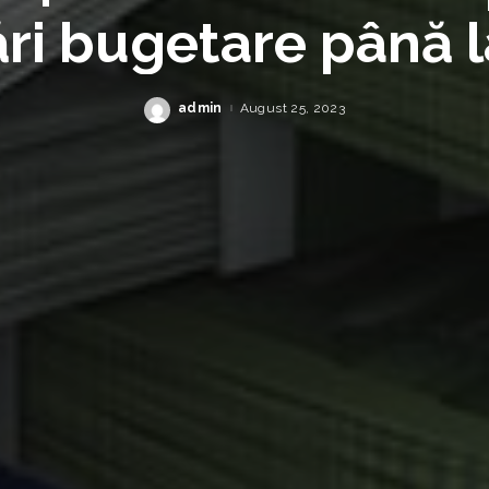
ări bugetare până l
Cei mai mulți bani 
admin
August 25, 2023
Posted
by
ltare și Transport