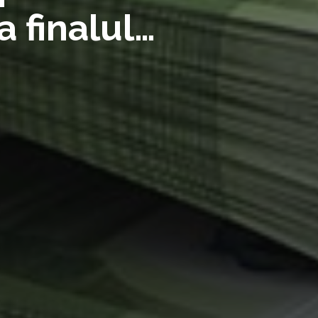
a finalul
vor merge
uri SURSE