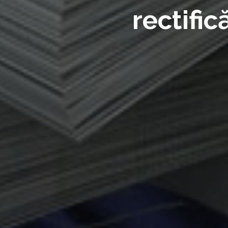
rectific
anului. 
la Dezvo