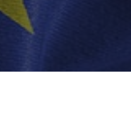
DISTRIBUIE PE
Premierul Marcel Ciolac
sfârșitul anului 2023. 
cea de-a doua rectifica
afirmat surse guvernam