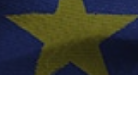
u are în plan două rectificări bugetare până la
Prima ar urma să aibă loc în septembrie, urmând ca
re să fie programată pentru luna decembrie, au
entale, pentru Gândul.