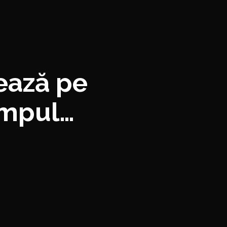
ează pe
impul