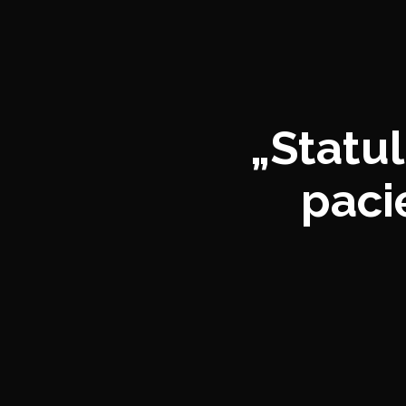
„Statu
paci