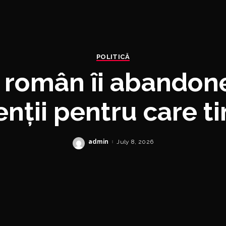
POLITICĂ
l român îi abandon
enții pentru care t
înseamnă viață”
admin
July 8, 2026
Posted
by