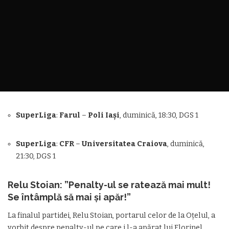
SuperLiga
:
Farul
–
Poli
Iași
, duminică, 18:30, DGS 1
SuperLiga
:
CFR
–
Universitatea Craiova
, duminică,
21:30, DGS 1
Relu Stoian: ”Penalty-ul se ratează mai mult!
Se întâmplă să mai și apăr!”
La finalul partidei, Relu Stoian, portarul celor de la Oțelul, a
vorbit despre penalty-ul pe care i l-a apărat lui Florinel