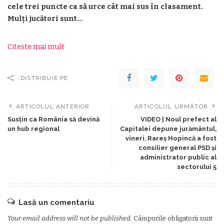
cele trei puncte ca să urce cât mai sus în clasament.
Mulți jucători sunt…
Citeste mai mult
DISTRIBUIE PE
ARTICOLUL ANTERIOR
ARTICOLUL URMĂTOR
Susțin ca România să devină
VIDEO | Noul prefect al
un hub regional
Capitalei depune jurământul,
vineri. Rareș Hopincă a fost
consilier general PSD și
administrator public al
sectorului 5
Lasă un comentariu
Your email address will not be published.
Câmpurile obligatorii sunt