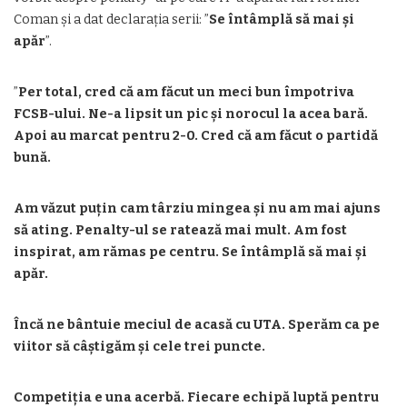
Coman și a dat declarația serii: ”
Se întâmplă să mai și
apăr
”.
”
Per total, cred că am făcut un meci bun împotriva
FCSB-ului. Ne-a lipsit un pic și norocul la acea bară.
Apoi au marcat pentru 2-0. Cred că am făcut o partidă
bună.
Am văzut puțin cam târziu mingea și nu am mai ajuns
să ating. Penalty-ul se ratează mai mult. Am fost
inspirat, am rămas pe centru. Se întâmplă să mai și
apăr.
Încă ne bântuie meciul de acasă cu UTA. Sperăm ca pe
viitor să câștigăm și cele trei puncte.
Competiția e una acerbă. Fiecare echipă luptă pentru