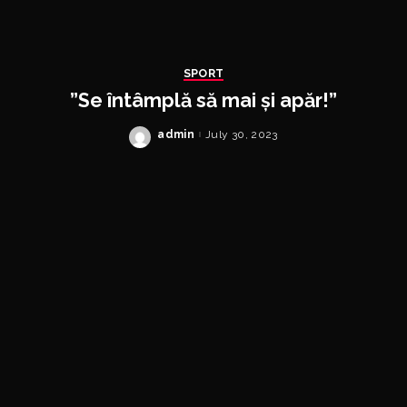
SPORT
”Se întâmplă să mai și apăr!”
admin
July 30, 2023
Posted
by