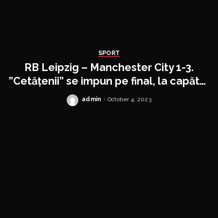
SPORT
RB Leipzig – Manchester City 1-3.
”Cetățenii” se impun pe final, la capătul
unui meci spectaculos
admin
October 4, 2023
Posted
by