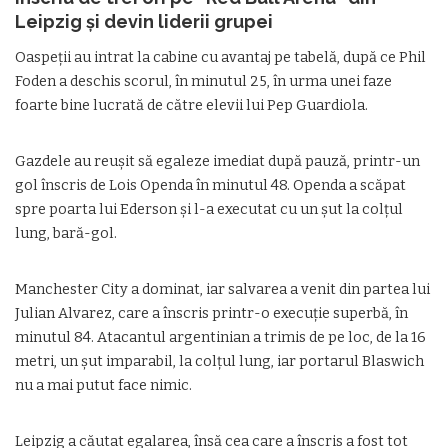
Leipzig și devin liderii grupei
Oaspeții au intrat la cabine cu avantaj pe tabelă, după ce Phil
Foden a deschis scorul, în minutul 25, în urma unei faze
foarte bine lucrată de către elevii lui Pep Guardiola.
Gazdele au reușit să egaleze imediat după pauză, printr-un
gol înscris de Lois Openda în minutul 48. Openda a scăpat
spre poarta lui Ederson și l-a executat cu un șut la colțul
lung, bară-gol.
Manchester City a dominat, iar salvarea a venit din partea lui
Julian Alvarez, care a înscris printr-o execuție superbă, în
minutul 84. Atacantul argentinian a trimis de pe loc, de la 16
metri, un șut imparabil, la colțul lung, iar portarul Blaswich
nu a mai putut face nimic.
Leipzig a căutat egalarea, însă cea care a înscris a fost tot