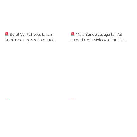
Șeful CJ Prahova, Iulian
Maia Sandu câștigă la PAS
Dumitrescu, pus sub control
alegerile din Moldova. Partidul
judiciar într-un dosar de luare de
prezidențial se clasează pe primul
mită. Ulterior, el a anunțat că
loc cu aproape 50%, urmat de
renunță la funcțiile din PNL
Blocul Patriotic (24,54%)
LIVE-UPDATE | VIDEO Vama
LIVE UPDATE| Marcel Ciolacu i-
Calafat, blocată. Consultări între
a convocat în ședință pe miniștrii
reprezentanţii ministerelor,
implicați în negocierile cu fermierii
transportatori şi fermieri/Ce decizii
și transportatorii/ Protestele
s-au luat
continuă în țară