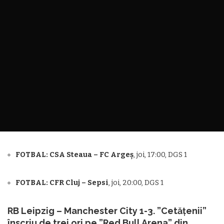
FOTBAL: CSA Steaua – FC Argeș
, joi, 17:00, DGS 1
FOTBAL: CFR Cluj – Sepsi
, joi, 20:00, DGS 1
RB Leipzig –
Manchester City 1-3. ”Cetățenii”
înscriu de trei ori pe ”Red Bull Arena” din