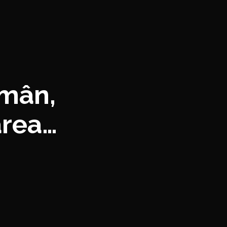
omân,
area
ive