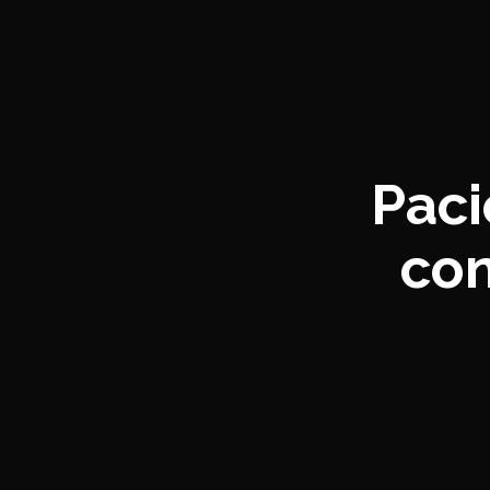
Paci
con
tr