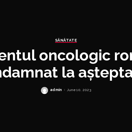
SĂNĂTATE
entul oncologic r
damnat la aștept
atamentelor inovat
admin
June 10, 2023
Posted
by