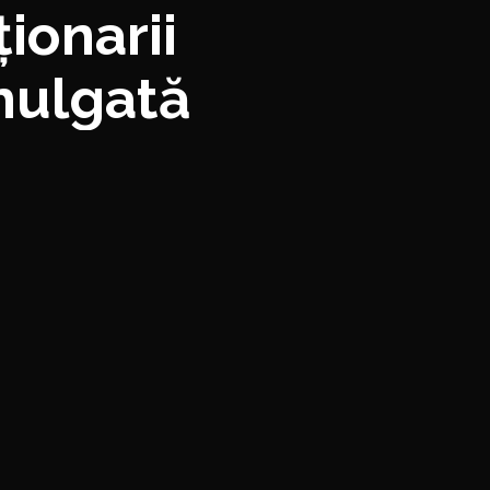
ionarii
mulgată