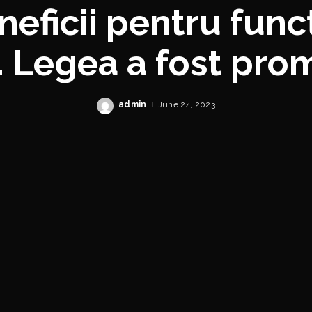
neficii pentru funcț
i. Legea a fost pro
admin
June 24, 2023
Posted
by