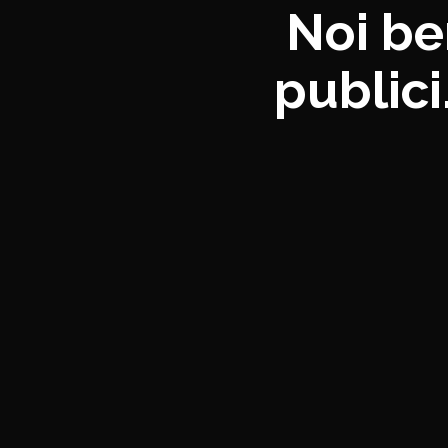
Noi be
public