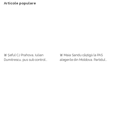
Articole populare
🚨 Șeful CJ Prahova, Iulian
🚨 Maia Sandu câștigă la PAS
Dumitrescu, pus sub control
alegerile din Moldova. Partidul
judiciar într-un dosar de luare de
prezidențial se clasează pe primul
mită. Ulterior, el a anunțat că
loc cu aproape 50%, urmat de
renunță la funcțiile din PNL
Blocul Patriotic (24,54%)
🚨 LIVE-UPDATE | VIDEO Vama
🚨 LIVE UPDATE| Marcel Ciolacu i-a
Calafat, blocată. Consultări între
convocat în ședință pe miniștrii