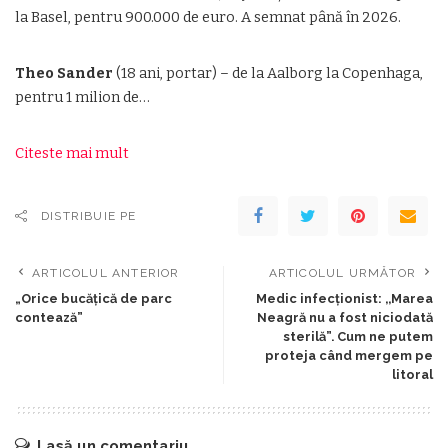
la Basel, pentru 900.000 de euro. A semnat până în 2026.
Theo Sander
(18 ani, portar) – de la Aalborg la Copenhaga,
pentru 1 milion de…
Citeste mai mult
DISTRIBUIE PE
ARTICOLUL ANTERIOR
ARTICOLUL URMĂTOR
„Orice bucățică de parc
Medic infecționist: ,,Marea
contează”
Neagră nu a fost niciodată
sterilă”. Cum ne putem
proteja când mergem pe
litoral
Lasă un comentariu