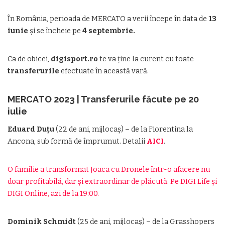
În România, perioada de MERCATO a verii începe în data de
13
iunie
și se încheie pe
4 septembrie.
Ca de obicei,
digisport.ro
te va ține la curent cu toate
transferurile
efectuate în această vară.
MERCATO 2023 | Transferurile făcute pe 20
iulie
Eduard Duțu
(22 de ani, mijlocaș) – de la Fiorentina la
Ancona, sub formă de împrumut. Detalii
AICI
.
O familie a transformat Joaca cu Dronele într-o afacere nu
doar profitabilă, dar și extraordinar de plăcută. Pe DIGI Life și
DIGI Online, azi de la 19:00.
Dominik Schmidt
(25 de ani, mijlocaș) – de la Grasshopers