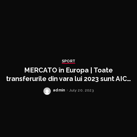
SPORT
MERCATO în Europa | Toate
transferurile din vara lui 2023 sunt AICI!
Declan Rice a semnat cu Arsenal
admin
July 20, 2023
Posted
by