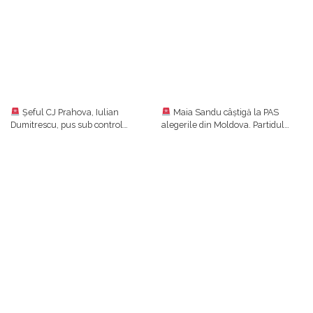
Șeful CJ Prahova, Iulian
Maia Sandu câștigă la PAS
Dumitrescu, pus sub control
alegerile din Moldova. Partidul
judiciar într-un dosar de luare de
prezidențial se clasează pe primul
mită. Ulterior, el a anunțat că
loc cu aproape 50%, urmat de
renunță la funcțiile din PNL
Blocul Patriotic (24,54%)
LIVE-UPDATE | VIDEO Vama
LIVE UPDATE| Marcel Ciolacu i-
Calafat, blocată. Consultări între
a convocat în ședință pe miniștrii
reprezentanţii ministerelor,
implicați în negocierile cu fermierii
transportatori şi fermieri/Ce decizii
și transportatorii/ Protestele