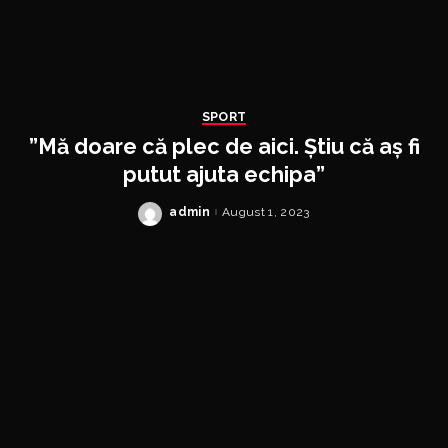
SPORT
”Mă doare că plec de aici. Știu că aș fi
putut ajuta echipa”
admin
August 1, 2023
Posted
by