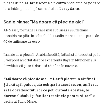
pleacă de pe
Allianz Arena
din cauza problemelor pe care
le-a întâmpinat după scandalul cu
Leroy Sane
.
Sadio Mane: ”
Mă doare că plec de aici”
Al-Nassr, formație la care mai evoluează și Cristiano
Ronaldo, va plăti în schimbul lui Sadio Mane nu mai puțin de
40 de milioane de euro.
Înainte de a pleca în Arabia Saudită, fotbalistul trecut și pe la
Liverpool a vorbit despre experiența Bayern Munchen și a
dezvăluit că și-ar fi dorit să rămână în Bavaria.
”Mă doare că plec de aici. Mi-ar fi plăcut un alt final.
Știu că aș fi putut ajuta echipa în acest sezon, aș fi vrut
să le dovedesc tuturor ce pot. Cu toate acestea, le
doresc clubului și fanilor tot binele pentru viitor”
, a
declarat Sadio Mane.