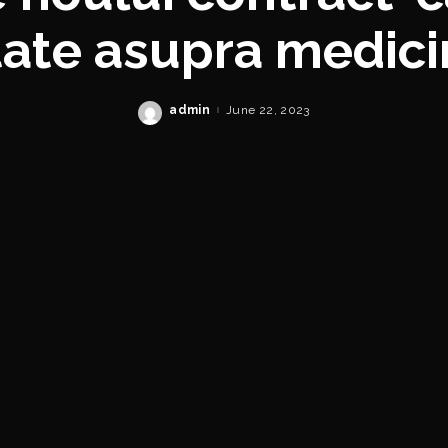
ate asupra medici
 Cine pierde și cin
admin
June 22, 2023
Posted
by