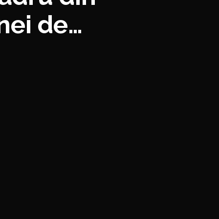
nei de
e câștigă