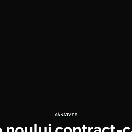
SĂNĂTATE
e noului contract-c