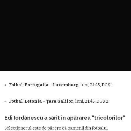
Fotbal
:
Portugalia
–
Luxemburg
, luni, 21:45, DGS 1
Fotbal
:
Letonia
–
Țara Galilor
, luni, 21:45, DGS 2
Edi Iordănescu a sărit în apărarea “tricolorilor”
Selecționerul este de părere că oamenii din fotbalul