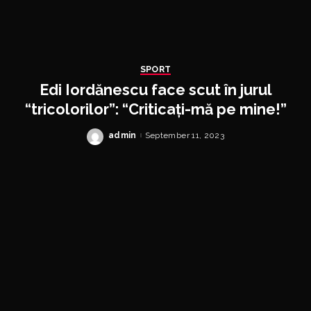
SPORT
Edi Iordănescu face scut în jurul
“tricolorilor”: “Criticați-mă pe mine!”
admin
September 11, 2023
Posted
by