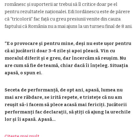
românesc și suporterii ar trebui să îl critice doar pe el
pentru rezultatele naționalei. Edi Iordănescu este de părere
că “tricolorii” fac față cu greu presiunii venite din cauza
faptului că România nu a mai ajuns la un turneu final de 8 ani.
“E o provocare și pentru mine, deși nu este ușor pentru
că ai jucătorii doar 3-4 zile și apoi pleacă. Vin cu
moralul diferit și e greu, dar încercăm să reușim. Nu
are cum să fie de teamă, chiar dacă îi înțeleg. Situația
apasă, o spun ei.
Seceta de performanță, de opt ani, apasă, lumea nu
mai are răbdare, se irită repete, e tristețe că nu am
reușit să-i facem să plece acasă mai fericiți. Jucătorii
performanți fac declarații, să știți că ajung la urechile
lor și îi apasă. Apasă…
Citeste mai mult