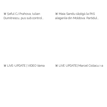
🚨 Șeful CJ Prahova, Iulian
🚨 Maia Sandu câștigă la PAS
Dumitrescu, pus sub control
alegerile din Moldova. Partidul
judiciar într-un dosar de luare de
prezidențial se clasează pe primul
mită. Ulterior, el a anunțat că
loc cu aproape 50%, urmat de
renunță la funcțiile din PNL
Blocul Patriotic (24,54%)
🚨 LIVE-UPDATE | VIDEO Vama
🚨 LIVE UPDATE| Marcel Ciolacu i-a
Calafat, blocată. Consultări între
convocat în ședință pe miniștrii
reprezentanţii ministerelor,
implicați în negocierile cu fermierii
transportatori şi fermieri/Ce decizii
și transportatorii/ Protestele
s-au luat
continuă în țară
S-ar putea să-ți placă și