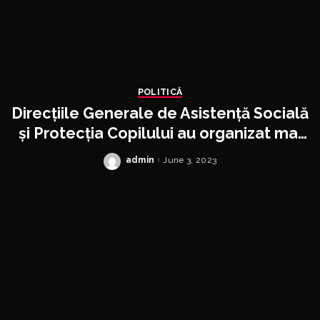
POLITICĂ
Direcțiile Generale de Asistență Socială
și Protecția Copilului au organizat mai
multe evenimente dedicate copiilor
admin
June 3, 2023
Posted
by