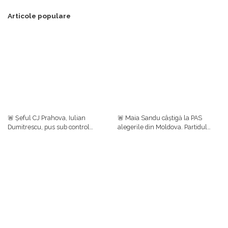
Articole populare
🚨 Șeful CJ Prahova, Iulian
🚨 Maia Sandu câștigă la PAS
Dumitrescu, pus sub control
alegerile din Moldova. Partidul
judiciar într-un dosar de luare de
prezidențial se clasează pe primul
mită. Ulterior, el a anunțat că
loc cu aproape 50%, urmat de
renunță la funcțiile din PNL
Blocul Patriotic (24,54%)