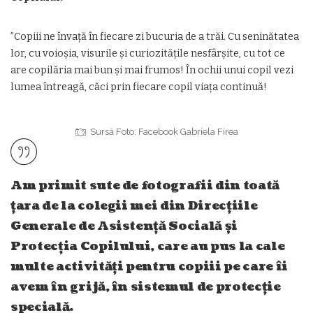
”Copiii ne învață în fiecare zi bucuria de a trăi. Cu seninătatea
lor, cu voioșia, visurile și curiozitățile nesfârșite, cu tot ce
are copilăria mai bun și mai frumos! În ochii unui copil vezi
lumea întreagă, căci prin fiecare copil viața continuă!
Sursă Foto: Facebook Gabriela Firea
Am primit sute de fotografii din toată
țara de la colegii mei din Direcțiile
Generale de Asistență Socială și
Protecția Copilului, care au pus la cale
multe activități pentru copiii pe care îi
avem în grijă, în sistemul de protecție
specială.