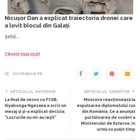
Nicușor Dan a explicat traiectoria dronei care
a lovit blocul din Galați
Șeful…
Citeste mai mult
DISTRIBUIE PE
ARTICOLUL ANTERIOR
ARTICOLUL URMĂTOR
La final de sezon cu FCSB,
Moscova reacționează la
Siyabonga Ngezana a scris un
expulzarea diplomatului rus
mesaj și și-a explicat decizia:
din România. Ce a anunțat
”Lucrurile nu mi-au ieșit”
purtătoarea de cuvânt a
Ministerului de Externe, în
urmă cu puțin timp