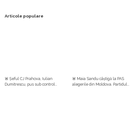
Articole populare
🚨 Șeful CJ Prahova, Iulian
🚨 Maia Sandu câștigă la PAS
Dumitrescu, pus sub control
alegerile din Moldova. Partidul
judiciar într-un dosar de luare de
prezidențial se clasează pe primul
mită. Ulterior, el a anunțat că
loc cu aproape 50%, urmat de
renunță la funcțiile din PNL
Blocul Patriotic (24,54%)