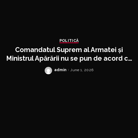
POLITICĂ
Comandatul Suprem al Armatei și
Ministrul Apărării nu se pun de acord cu
privire la traiectoria dronei de la Galați.
admin
June 1, 2026
Posted
Una susține Nicușor Dan, alta Radu
by
Miruță