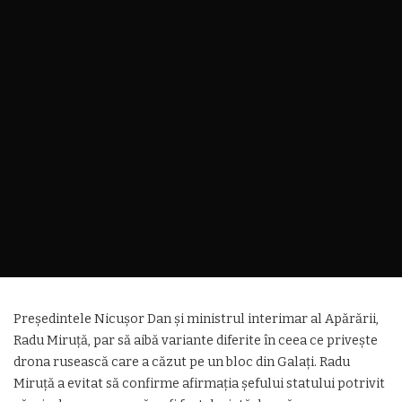
Președintele Nicușor Dan și ministrul interimar al Apărării,
Radu Miruță, par să aibă variante diferite în ceea ce privește
drona rusească care a căzut pe un bloc din Galați. Radu
Miruță a evitat să confirme afirmația șefului statului potrivit