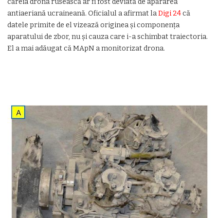
căreia drona rusească ar fi fost deviată de apărarea
antiaeriană ucraineană. Oficialul a afirmat la
Digi 24
că
datele primite de el vizează originea și componența
aparatului de zbor, nu și cauza care i-a schimbat traiectoria.
El a mai adăugat că MApN a monitorizat drona.