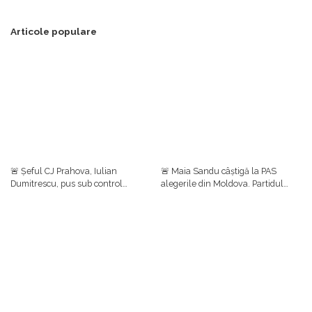
Articole populare
🚨 Șeful CJ Prahova, Iulian
🚨 Maia Sandu câștigă la PAS
Dumitrescu, pus sub control
alegerile din Moldova. Partidul
judiciar într-un dosar de luare de
prezidențial se clasează pe primul
mită. Ulterior, el a anunțat că
loc cu aproape 50%, urmat de
renunță la funcțiile din PNL
Blocul Patriotic (24,54%)