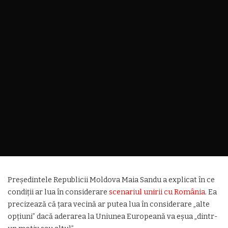
Președintele Republicii Moldova Maia Sandu a explicat în ce
condiții ar lua în considerare
scenariul unirii cu România
. Ea
precizează că țara vecină ar putea lua în considerare „alte
opțiuni” dacă aderarea la Uniunea Europeană va eșua „dintr-