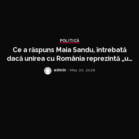
POLITICĂ
Ce a răspuns Maia Sandu, întrebată
dacă unirea cu România reprezintă „un
plan B pentru integrarea în UE”
admin
May 20, 2026
Posted
by