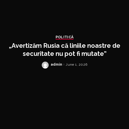
POLITICĂ
„Avertizăm Rusia că liniile noastre de
securitate nu pot fi mutate”
admin
June 1, 2026
Posted
by