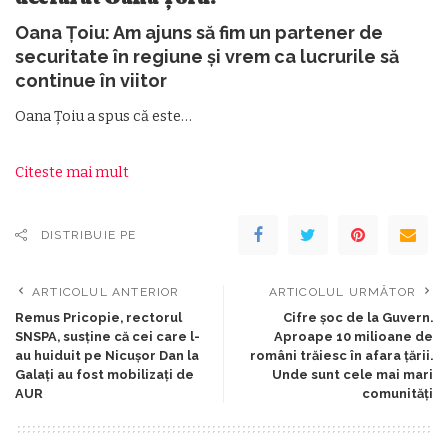
Oana Țoiu: Am ajuns să fim un partener de
securitate în regiune și vrem ca lucrurile să
continue în viitor
Oana Țoiu a spus că este…
Citeste mai mult
DISTRIBUIE PE
ARTICOLUL ANTERIOR
ARTICOLUL URMĂTOR
Remus Pricopie, rectorul
Cifre șoc de la Guvern.
SNSPA, susține că cei care l-
Aproape 10 milioane de
au huiduit pe Nicușor Dan la
români trăiesc în afara țării.
Galați au fost mobilizați de
Unde sunt cele mai mari
AUR
comunități