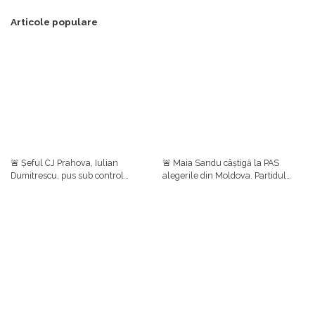
Articole populare
🚨 Șeful CJ Prahova, Iulian
🚨 Maia Sandu câștigă la PAS
Dumitrescu, pus sub control
alegerile din Moldova. Partidul
judiciar într-un dosar de luare de
prezidențial se clasează pe primul
mită. Ulterior, el a anunțat că
loc cu aproape 50%, urmat de
renunță la funcțiile din PNL
Blocul Patriotic (24,54%)