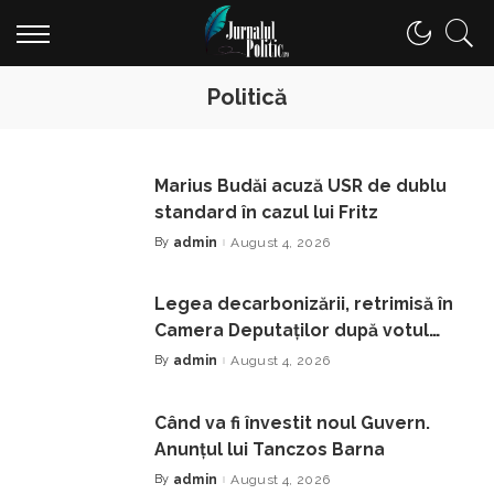
Politică
Marius Budăi acuză USR de dublu
standard în cazul lui Fritz
By
admin
August 4, 2026
Posted
by
Legea decarbonizării, retrimisă în
Camera Deputaților după votul
controversat din Senat pe
By
admin
August 4, 2026
Posted
by
amendamentul PSD
Când va fi învestit noul Guvern.
Anunțul lui Tanczos Barna
By
admin
August 4, 2026
Posted