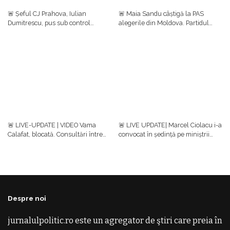
🚨 Șeful CJ Prahova, Iulian
🚨 Maia Sandu câștigă la PAS
Dumitrescu, pus sub control
alegerile din Moldova. Partidul
judiciar într-un dosar de luare de
prezidențial se clasează pe primul
mită. Ulterior, el a anunțat că
loc cu aproape 50%, urmat de
renunță la funcțiile din PNL
Blocul Patriotic (24,54%)
🚨 LIVE-UPDATE | VIDEO Vama
🚨 LIVE UPDATE| Marcel Ciolacu i-a
Calafat, blocată. Consultări între
convocat în ședință pe miniștrii
reprezentanţii ministerelor,
implicați în negocierile cu fermierii
transportatori şi fermieri/Ce decizii
și transportatorii/ Protestele
s-au luat
continuă în țară
Despre noi
jurnalulpolitic.ro este un agregator de ştiri care preia în