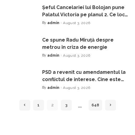
Șeful Cancelariei lui Bolojan pune
Palatul Victoria pe planul 2. Ce loc
impozant îi place mai mult
By
admin
August 3, 2026
Posted
by
Ce spune Radu Miruță despre
metrou în criza de energie
By
admin
August 3, 2026
Posted
by
PSD a revenit cu amendamentul la
conflictul de interese. Cine este
incompatibil nu mai poate ocupa o
By
admin
August 3, 2026
Posted
by
funcţie publică timp de 3 ani
…
1
2
3
648