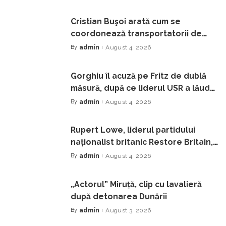
by
Cristian Buşoi arată cum se
coordonează transportatorii de
combustibili din ţară. Liniile CFR spre
By
admin
August 4, 2026
Posted
by
litoral le încetinesc pe cele de
marfă
Gorghiu îl acuză pe Fritz de dublă
măsură, după ce liderul USR a lăudat
o hotărâre definitivă care îi convine
By
admin
August 4, 2026
Posted
by
Rupert Lowe, liderul partidului
naționalist britanic Restore Britain,
spune că este dispus să facă alianță
By
admin
August 4, 2026
Posted
by
cu Nigel Farage
„Actorul” Miruță, clip cu lavalieră
după detonarea Dunării
By
admin
August 3, 2026
Posted
by